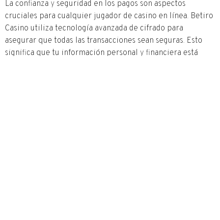
La confianza y seguridad en los pagos son aspectos
cruciales para cualquier jugador de casino en línea. Betiro
Casino utiliza tecnología avanzada de cifrado para
asegurar que todas las transacciones sean seguras. Esto
significa que tu información personal y financiera está
protegida contra el acceso no autorizado.
Además, la plataforma está regulada y opera bajo licencias
que garantizan prácticas de juego justas. Esto otorga a los
jugadores la tranquilidad de saber que están en un
entorno seguro y confiable, lo que es fundamental para
disfrutar de los juegos sin preocupaciones.