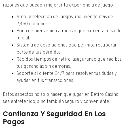
razones que pueden mejorar tu experiencia de juego:
Amplia selección de juegos, incluyendo más de
2,450 opciones.
Bono de bienvenida atractivo que aumenta tu saldo
inicial.
Sistema de devoluciones que permite recuperar
parte de tus pérdidas.
Rápidos tiempos de retiro, asegurando que recibas
tus ganancias sin demoras.
Soporte al cliente 24/7 para resolver tus dudas y
ayudar en tus transacciones.
Estos aspectos no solo hacen que jugar en Betiro Casino
sea entretenido, sino también seguro y conveniente.
Confianza Y Seguridad En Los
Pagos