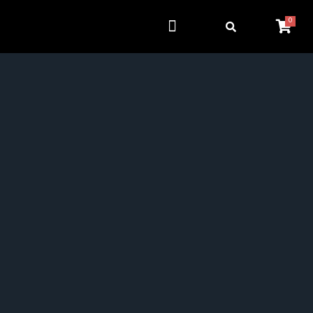
0
Get Involved
Resource Center