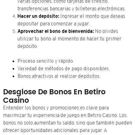
varias opciones, como tarjetas de crédito,
transferencias bancarias y billeteras electrónicas.
Hacer un depósito:
Ingresar el monto que deseas
depositar para comenzar a jugar.
Aprovechar el bono de bienvenida:
No olvides
utilizar tu bono al momento de hacer tu primer
depósito.
Proceso sencillo y rápido.
Variedad de métodos de pago disponibles.
Bonos atractivos al realizar depósitos.
Desglose De Bonos En Betiro
Casino
Entender los bonos y promociones es clave para
maximizar tu experiencia de juego en Betiro Casino. Los
bonos no solo aumentan tu saldo, sino que también pueden
ofrecer oportunidades adicionales para jugar. A