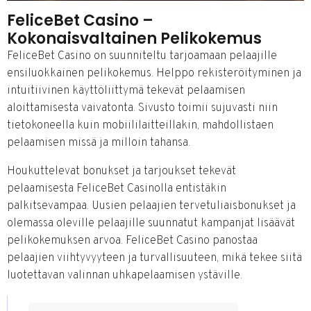
FeliceBet Casino –
Kokonaisvaltainen Pelikokemus
FeliceBet Casino on suunniteltu tarjoamaan pelaajille
ensiluokkainen pelikokemus. Helppo rekisteröityminen ja
intuitiivinen käyttöliittymä tekevät pelaamisen
aloittamisesta vaivatonta. Sivusto toimii sujuvasti niin
tietokoneella kuin mobiililaitteillakin, mahdollistaen
pelaamisen missä ja milloin tahansa.
Houkuttelevat bonukset ja tarjoukset tekevät
pelaamisesta FeliceBet Casinolla entistäkin
palkitsevampaa. Uusien pelaajien tervetuliaisbonukset ja
olemassa oleville pelaajille suunnatut kampanjat lisäävät
pelikokemuksen arvoa. FeliceBet Casino panostaa
pelaajien viihtyvyyteen ja turvallisuuteen, mikä tekee siitä
luotettavan valinnan uhkapelaamisen ystäville.