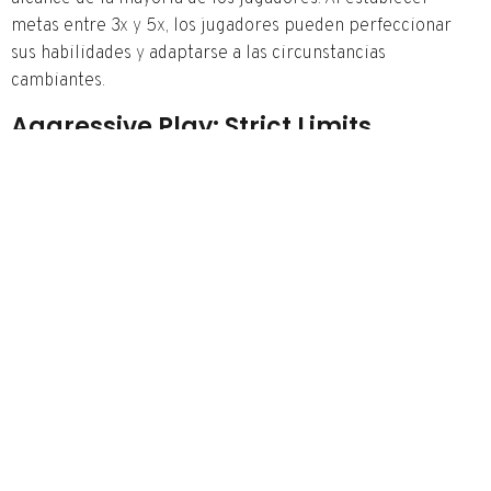
metas entre 3x y 5x, los jugadores pueden perfeccionar
sus habilidades y adaptarse a las circunstancias
cambiantes.
Aggressive Play: Strict Limits
El juego agresivo no es para los débiles de corazón. Los
jugadores que opten por esta estrategia deben establecer
límites estrictos para evitar pérdidas sustanciales. Al
definir metas claras y seguirlas, pueden maximizar sus
posibilidades de éxito.
Unlocking Your Full Potential In
Chicken Road
Para desbloquear todo tu potencial en Chicken Road, es
esencial mantenerse enfocado y adaptarse a las
circunstancias cambiantes. Al desarrollar una estrategia
sólida y seguirla, los jugadores pueden minimizar sus
pérdidas y maximizar sus oportunidades de éxito.