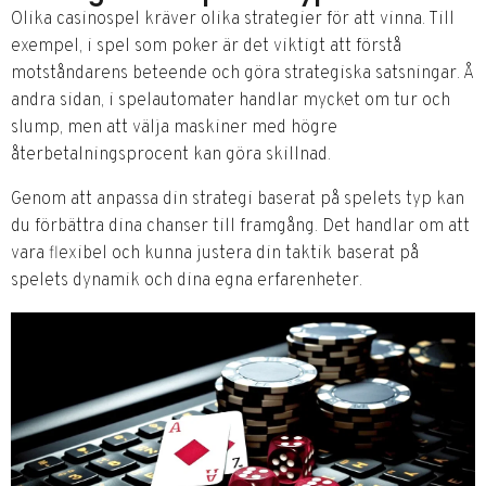
Olika casinospel kräver olika strategier för att vinna. Till
exempel, i spel som poker är det viktigt att förstå
motståndarens beteende och göra strategiska satsningar. Å
andra sidan, i spelautomater handlar mycket om tur och
slump, men att välja maskiner med högre
återbetalningsprocent kan göra skillnad.
Genom att anpassa din strategi baserat på spelets typ kan
du förbättra dina chanser till framgång. Det handlar om att
vara flexibel och kunna justera din taktik baserat på
spelets dynamik och dina egna erfarenheter.