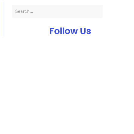
Follow Us
Subscribe