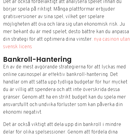
Det är också fördelaktigt att analysera spelet innan du
börjar spela på riktigt. Många plattformar erbjuder
gratisversioner av sina spel, vilket ger spelare
möjligheten att öva och lära sig utan ekonomisk risk. Ju
mer bekant du är med spelet, desto bättre kan du anpassa
din strategi för att optimera dina vinster.
nya casinon utan
svensk licens
Bankroll-Hantering
En av de mest avgörande strategierna för att lyckas med
online casinospel är effektiv bankroll-hantering. Det
handlar om att sätta upp tydliga budgetar för hur mycket
du är villig att spendera och att inte överskrida dessa
gränser. Genom att ha en strikt budget kan du spela mer
ansvarsfullt och undvika förluster som kan påverka din
ekonomi negativt.
Det är också viktigt att dela upp din bankroll i mindre
delar för olika spelsessioner. Genom att fördela dina