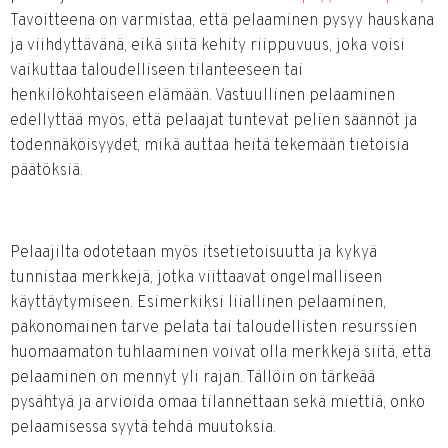
Tavoitteena on varmistaa, että pelaaminen pysyy hauskana
ja viihdyttävänä, eikä siitä kehity riippuvuus, joka voisi
vaikuttaa taloudelliseen tilanteeseen tai
henkilökohtaiseen elämään. Vastuullinen pelaaminen
edellyttää myös, että pelaajat tuntevat pelien säännöt ja
todennäköisyydet, mikä auttaa heitä tekemään tietoisia
päätöksiä.
Pelaajilta odotetaan myös itsetietoisuutta ja kykyä
tunnistaa merkkejä, jotka viittaavat ongelmalliseen
käyttäytymiseen. Esimerkiksi liiallinen pelaaminen,
pakonomainen tarve pelata tai taloudellisten resurssien
huomaamaton tuhlaaminen voivat olla merkkejä siitä, että
pelaaminen on mennyt yli rajan. Tällöin on tärkeää
pysähtyä ja arvioida omaa tilannettaan sekä miettiä, onko
pelaamisessa syytä tehdä muutoksia.