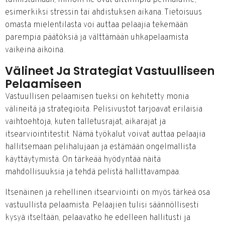
tunnistamaan, milloin he ovat alttiimpia pelihaluille,
esimerkiksi stressin tai ahdistuksen aikana. Tietoisuus
omasta mielentilasta voi auttaa pelaajia tekemään
parempia päätöksiä ja välttämään uhkapelaamista
vaikeina aikoina.
Välineet Ja Strategiat Vastuulliseen
Pelaamiseen
Vastuullisen pelaamisen tueksi on kehitetty monia
välineitä ja strategioita. Pelisivustot tarjoavat erilaisia
vaihtoehtoja, kuten talletusrajat, aikarajat ja
itsearviointitestit. Nämä työkalut voivat auttaa pelaajia
hallitsemaan pelihalujaan ja estämään ongelmallista
käyttäytymistä. On tärkeää hyödyntää näitä
mahdollisuuksia ja tehdä pelistä hallittavampaa.
Itsenäinen ja rehellinen itsearviointi on myös tärkeä osa
vastuullista pelaamista. Pelaajien tulisi säännöllisesti
kysyä itseltään, pelaavatko he edelleen hallitusti ja