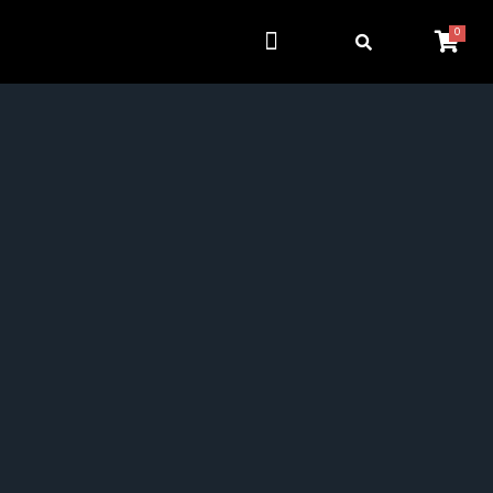
0
Get Involved
Resource Center