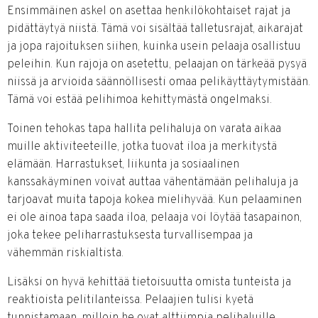
Ensimmäinen askel on asettaa henkilökohtaiset rajat ja
pidättäytyä niistä. Tämä voi sisältää talletusrajat, aikarajat
ja jopa rajoituksen siihen, kuinka usein pelaaja osallistuu
peleihin. Kun rajoja on asetettu, pelaajan on tärkeää pysyä
niissä ja arvioida säännöllisesti omaa pelikäyttäytymistään.
Tämä voi estää pelihimoa kehittymästä ongelmaksi.
Toinen tehokas tapa hallita pelihaluja on varata aikaa
muille aktiviteeteille, jotka tuovat iloa ja merkitystä
elämään. Harrastukset, liikunta ja sosiaalinen
kanssakäyminen voivat auttaa vähentämään pelihaluja ja
tarjoavat muita tapoja kokea mielihyvää. Kun pelaaminen
ei ole ainoa tapa saada iloa, pelaaja voi löytää tasapainon,
joka tekee peliharrastuksesta turvallisempaa ja
vähemmän riskialtista.
Lisäksi on hyvä kehittää tietoisuutta omista tunteista ja
reaktioista pelitilanteissa. Pelaajien tulisi kyetä