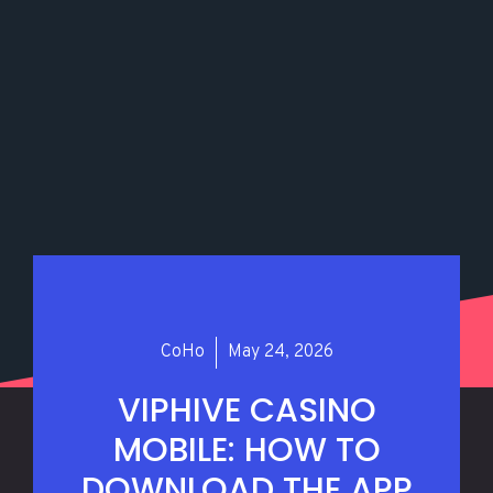
CoHo
May 24, 2026
VIPHIVE CASINO
MOBILE: HOW TO
DOWNLOAD THE APP