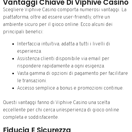
Vantaggi Chiave Di Viphive Casino
Scegliere Viphive Casino comporta numerosi vantaggi. La
piattaforma, oltre ad essere user-friendly, offre un
ambiente sicuro per il gioco online. Ecco alcuni dei
principali benefici:
Interfaccia intuitiva, adatta a tutti i livelli di
esperienza.
Assistenza clienti disponibile via email per
rispondere rapidamente a ogni esigenza.
Vasta gamma di opzioni di pagamento per facilitare
le transazioni.
Accesso semplice a bonus e promozioni continue.
Questi vantaggi fanno di Viphive Casino una scelta
eccellente per chi cerca un’esperienza di gioco online
completa e soddisfacente.
Fiducia E Sicurezza