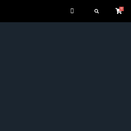
0
Get Involved
Resource Center