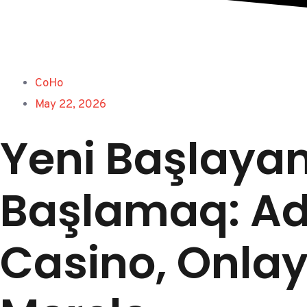
CoHo
May 22, 2026
Yeni Başlayan
Başlamaq: Ad
Casino, Onlay