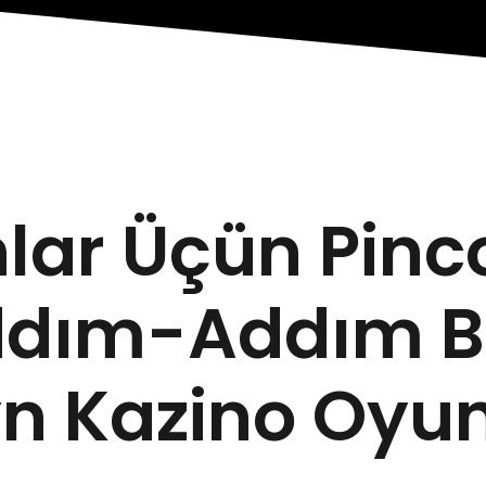
lar Üçün Pinc
dım-Addım Bə
n Kazino Oyun