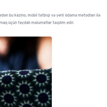
dən bu kazino, mobil tətbiqi və yerli ödəmə metodları ilə
ırmaq üçün faydalı məlumatlar təqdim edir.