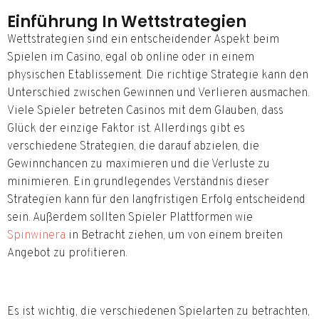
Einführung In Wettstrategien
Wettstrategien sind ein entscheidender Aspekt beim
Spielen im Casino, egal ob online oder in einem
physischen Etablissement. Die richtige Strategie kann den
Unterschied zwischen Gewinnen und Verlieren ausmachen.
Viele Spieler betreten Casinos mit dem Glauben, dass
Glück der einzige Faktor ist. Allerdings gibt es
verschiedene Strategien, die darauf abzielen, die
Gewinnchancen zu maximieren und die Verluste zu
minimieren. Ein grundlegendes Verständnis dieser
Strategien kann für den langfristigen Erfolg entscheidend
sein. Außerdem sollten Spieler Plattformen wie
Spinwinera
in Betracht ziehen, um von einem breiten
Angebot zu profitieren.
Es ist wichtig, die verschiedenen Spielarten zu betrachten,