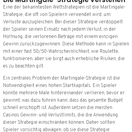
Eine der bekanntesten Wettstrategien ist die Martingale-
Strategie, die oft von Spielern verwendet wird, um
Verluste auszugleichen. Bei dieser Strategie verdoppelt
der Spieler seinen Einsatz nach jedem Verlust, in der
Hoffnung, die verlorenen Beträge mit einem einzigen
Gewinn zurückzugewinnen. Diese Methode kann in Spielen
mit einer fast 50/50-Wahrscheinlichkeit, wie Roulette,
funktionieren, aber sie birgt auch erhebliche Risiken, die
es zu beachten gilt.
Ein zentrales Problem der Martingale-Strategie ist die
Notwendigkeit eines hohen Startkapitals. Ein Spieler
könnte mehrere Male hintereinander verlieren, bevor er
gewinnt, was dazu führen kann, dass das gesamte Budget
schnell erschöpft ist. Außerdem setzen die meisten
Casinos Gewinn- und Verlustlimits, die die Anwendung
dieser Strategie einschränken können. Daher sollten
Spieler vorsichtig abwägen, ob sie diese Strategie