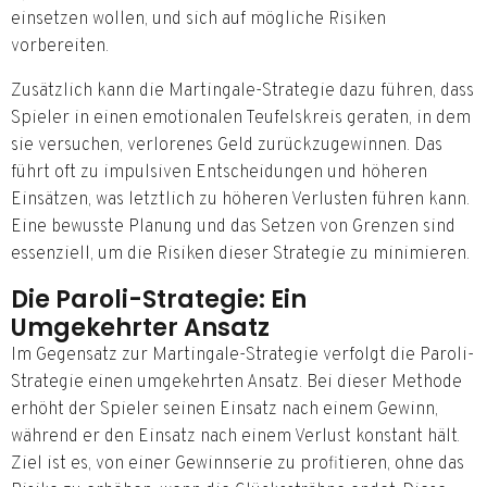
einsetzen wollen, und sich auf mögliche Risiken
vorbereiten.
Zusätzlich kann die Martingale-Strategie dazu führen, dass
Spieler in einen emotionalen Teufelskreis geraten, in dem
sie versuchen, verlorenes Geld zurückzugewinnen. Das
führt oft zu impulsiven Entscheidungen und höheren
Einsätzen, was letztlich zu höheren Verlusten führen kann.
Eine bewusste Planung und das Setzen von Grenzen sind
essenziell, um die Risiken dieser Strategie zu minimieren.
Die Paroli-Strategie: Ein
Umgekehrter Ansatz
Im Gegensatz zur Martingale-Strategie verfolgt die Paroli-
Strategie einen umgekehrten Ansatz. Bei dieser Methode
erhöht der Spieler seinen Einsatz nach einem Gewinn,
während er den Einsatz nach einem Verlust konstant hält.
Ziel ist es, von einer Gewinnserie zu profitieren, ohne das