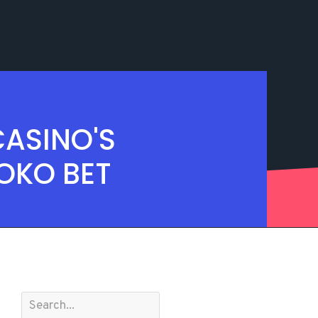
CASINO'S
OKO BET