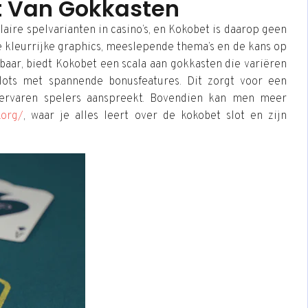
t Van Gokkasten
aire spelvarianten in casino’s, en Kokobet is daarop geen
 kleurrijke graphics, meeslepende thema’s en de kans op
baar, biedt Kokobet een scala aan gokkasten die variëren
slots met spannende bonusfeatures. Dit zorgt voor een
 ervaren spelers aanspreekt. Bovendien kan men meer
.org/
, waar je alles leert over de kokobet slot en zijn