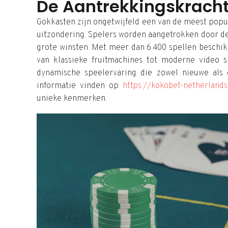
De Aantrekkingskrach
Gokkasten zijn ongetwijfeld een van de meest popul
uitzondering. Spelers worden aangetrokken door de
grote winsten. Met meer dan 6.400 spellen beschik
van klassieke fruitmachines tot moderne video 
dynamische speelervaring die zowel nieuwe als
informatie vinden op
https://kokobet-netherlands
unieke kenmerken.