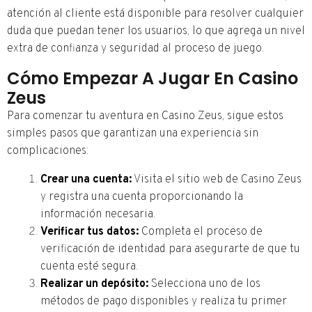
atención al cliente está disponible para resolver cualquier
duda que puedan tener los usuarios, lo que agrega un nivel
extra de confianza y seguridad al proceso de juego.
Cómo Empezar A Jugar En Casino
Zeus
Para comenzar tu aventura en Casino Zeus, sigue estos
simples pasos que garantizan una experiencia sin
complicaciones:
Crear una cuenta:
Visita el sitio web de Casino Zeus
y registra una cuenta proporcionando la
información necesaria.
Verificar tus datos:
Completa el proceso de
verificación de identidad para asegurarte de que tu
cuenta esté segura.
Realizar un depósito:
Selecciona uno de los
métodos de pago disponibles y realiza tu primer