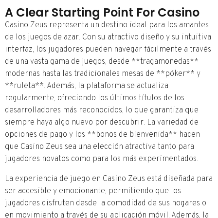
A Clear Starting Point For Casino
Casino Zeus representa un destino ideal para los amantes
de los juegos de azar. Con su atractivo diseño y su intuitiva
interfaz, los jugadores pueden navegar fácilmente a través
de una vasta gama de juegos, desde **tragamonedas**
modernas hasta las tradicionales mesas de **póker** y
**ruleta**. Además, la plataforma se actualiza
regularmente, ofreciendo los últimos títulos de los
desarrolladores más reconocidos, lo que garantiza que
siempre haya algo nuevo por descubrir. La variedad de
opciones de pago y los **bonos de bienvenida** hacen
que Casino Zeus sea una elección atractiva tanto para
jugadores novatos como para los más experimentados.
La experiencia de juego en Casino Zeus está diseñada para
ser accesible y emocionante, permitiendo que los
jugadores disfruten desde la comodidad de sus hogares o
en movimiento a través de su aplicación móvil. Además, la