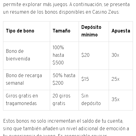
permite explorar más juegos. A continuación, se presenta
un resumen de los bonos disponibles en Casino Zeus:
Depósito
Tipo de bono
Tamaño
Apuesta
mínimo
100%
Bono de
hasta
$20
30x
bienvenida
$500
Bono de recarga
50% hasta
$15
25x
semanal
$200
Giros gratis en
20 giros
Sin
35x
tragamonedas
gratis
depósito
Estos bonos no solo incrementan el saldo de tu cuenta,
sino que también añaden un nivel adicional de emoción a