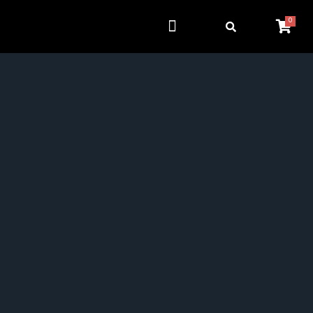
0
Get Involved
Resource Center