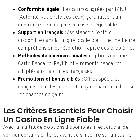
Conformité légale :
Les casinos agréés par l’ANJ
(Autorité Nationale des Jeux) garantissent un
environnement de jeu sécurisé et équitable.
Support en français :
Assistance clientèle
disponible dans la langue locale pour une meilleure
compréhension et résolution rapide des problèmes.
Méthodes de paiement locales :
Options comme
Carte Bancaire, Paylib, et virements bancaires
adaptés aux habitudes françaises.
Promotions et bonus ciblés :
Offres spéciales
conçues pour les joueurs français, maximisant ainsi
les chances de gains.
Les Critères Essentiels Pour Choisir
Un Casino En Ligne Fiable
Avec la multitude d’options disponibles, il est crucial de
vérifier certains critères avant de s’inscrire sur un casino