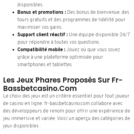
disponibles.
Bonus et promotions :
Des bonus de bienvenue, des
tours gratuits et des programmes de fidélité pour
maximiser vos gains.
Support client réactif :
Une équipe disponible 24/7
pour répondre à toutes vos questions.
Compatibilité mobile :
Jouez où que vous soyez
grâce à une plateforme optimisée pour
smartphones et tablettes.
Les Jeux Phares Proposés Sur Fr-
Bassbetcasino.com
Le choix des jeux est un critère essentiel pour tout joueur
de casino en ligne. fr-bassbetcasino.com collabore avec
des développeurs de renom pour offrir une expérience de
jeu immersive et variée. Voici un aperçu des catégories de
jeux disponibles :