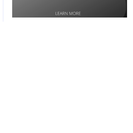
Subscribe
Previous
Next