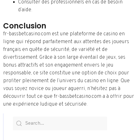
Consulter des professionnels en cas de besoin
d’aide.
Conclusion
fr-bassbetcasino.com est une plateforme de casino en
ligne qui répond parfaitement aux attentes des joueurs
français en quête de sécurité, de variété et de
divertissement. Grâce à son large éventail de jeux, ses
bonus attractifs et son engagement envers le jeu
responsable, ce site constitue une option de choix pour
profiter pleinement de l’univers du casino en ligne. Que
vous soyez novice ou joueur aguerri, n’hésitez pas à
découvrir tout ce que fr-bassbetcasino.com a à offrir pour
une expérience ludique et sécurisée.