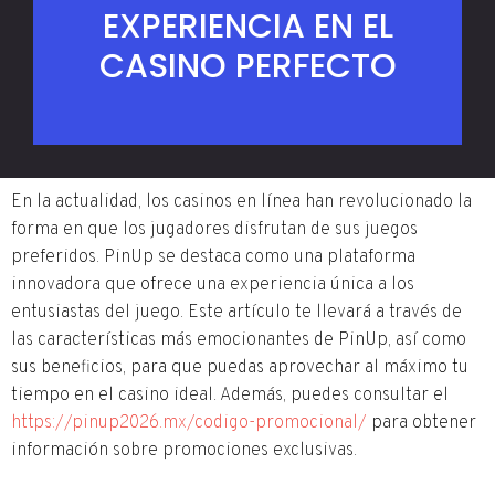
EXPERIENCIA EN EL
CASINO PERFECTO
En la actualidad, los casinos en línea han revolucionado la
forma en que los jugadores disfrutan de sus juegos
preferidos. PinUp se destaca como una plataforma
innovadora que ofrece una experiencia única a los
entusiastas del juego. Este artículo te llevará a través de
las características más emocionantes de PinUp, así como
sus beneficios, para que puedas aprovechar al máximo tu
tiempo en el casino ideal. Además, puedes consultar el
https://pinup2026.mx/codigo-promocional/
para obtener
información sobre promociones exclusivas.