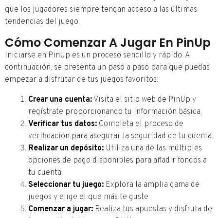
que los jugadores siempre tengan acceso a las últimas
tendencias del juego.
Cómo Comenzar A Jugar En PinUp
Iniciarse en PinUp es un proceso sencillo y rápido. A
continuación, se presenta un paso a paso para que puedas
empezar a disfrutar de tus juegos favoritos:
Crear una cuenta:
Visita el sitio web de PinUp y
regístrate proporcionando tu información básica.
Verificar tus datos:
Completa el proceso de
verificación para asegurar la seguridad de tu cuenta.
Realizar un depósito:
Utiliza una de las múltiples
opciones de pago disponibles para añadir fondos a
tu cuenta.
Seleccionar tu juego:
Explora la amplia gama de
juegos y elige el que más te guste.
Comenzar a jugar:
Realiza tus apuestas y disfruta de