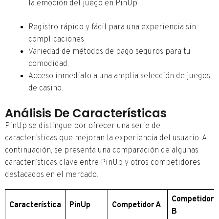
la emoción del juego en PinUp.
Registro rápido y fácil para una experiencia sin
complicaciones.
Variedad de métodos de pago seguros para tu
comodidad.
Acceso inmediato a una amplia selección de juegos
de casino.
Análisis De Características
PinUp se distingue por ofrecer una serie de
características que mejoran la experiencia del usuario. A
continuación, se presenta una comparación de algunas
características clave entre PinUp y otros competidores
destacados en el mercado.
Competidor
Característica
PinUp
Competidor A
B