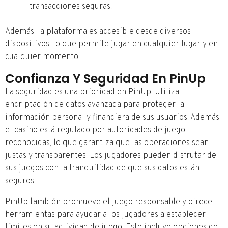
transacciones seguras.
Además, la plataforma es accesible desde diversos
dispositivos, lo que permite jugar en cualquier lugar y en
cualquier momento.
Confianza Y Seguridad En PinUp
La seguridad es una prioridad en PinUp. Utiliza
encriptación de datos avanzada para proteger la
información personal y financiera de sus usuarios. Además,
el casino está regulado por autoridades de juego
reconocidas, lo que garantiza que las operaciones sean
justas y transparentes. Los jugadores pueden disfrutar de
sus juegos con la tranquilidad de que sus datos están
seguros.
PinUp también promueve el juego responsable y ofrece
herramientas para ayudar a los jugadores a establecer
límites en su actividad de juego. Esto incluye opciones de