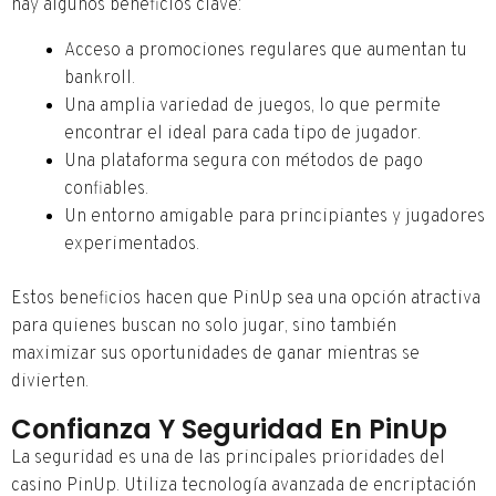
hay algunos beneficios clave:
Acceso a promociones regulares que aumentan tu
bankroll.
Una amplia variedad de juegos, lo que permite
encontrar el ideal para cada tipo de jugador.
Una plataforma segura con métodos de pago
confiables.
Un entorno amigable para principiantes y jugadores
experimentados.
Estos beneficios hacen que PinUp sea una opción atractiva
para quienes buscan no solo jugar, sino también
maximizar sus oportunidades de ganar mientras se
divierten.
Confianza Y Seguridad En PinUp
La seguridad es una de las principales prioridades del
casino PinUp. Utiliza tecnología avanzada de encriptación