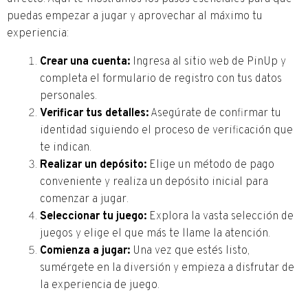
puedas empezar a jugar y aprovechar al máximo tu
experiencia:
Crear una cuenta:
Ingresa al sitio web de PinUp y
completa el formulario de registro con tus datos
personales.
Verificar tus detalles:
Asegúrate de confirmar tu
identidad siguiendo el proceso de verificación que
te indican.
Realizar un depósito:
Elige un método de pago
conveniente y realiza un depósito inicial para
comenzar a jugar.
Seleccionar tu juego:
Explora la vasta selección de
juegos y elige el que más te llame la atención.
Comienza a jugar:
Una vez que estés listo,
sumérgete en la diversión y empieza a disfrutar de
la experiencia de juego.