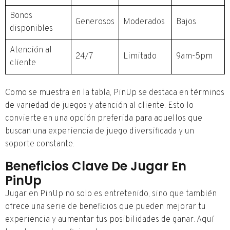
Bonos
Generosos
Moderados
Bajos
disponibles
Atención al
24/7
Limitado
9am-5pm
cliente
Como se muestra en la tabla, PinUp se destaca en términos
de variedad de juegos y atención al cliente. Esto lo
convierte en una opción preferida para aquellos que
buscan una experiencia de juego diversificada y un
soporte constante.
Beneficios Clave De Jugar En
PinUp
Jugar en PinUp no solo es entretenido, sino que también
ofrece una serie de beneficios que pueden mejorar tu
experiencia y aumentar tus posibilidades de ganar. Aquí