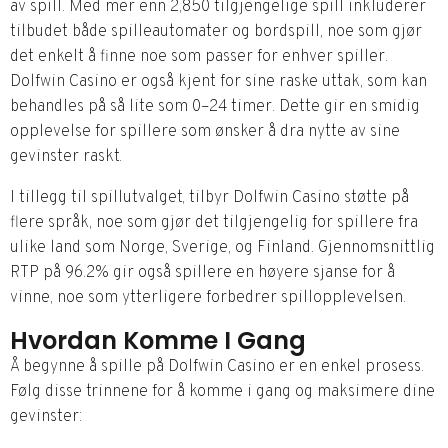
av spill. Med mer enn 2,850 tilgjengelige spill inkluderer
tilbudet både spilleautomater og bordspill, noe som gjør
det enkelt å finne noe som passer for enhver spiller.
Dolfwin Casino er også kjent for sine raske uttak, som kan
behandles på så lite som 0–24 timer. Dette gir en smidig
opplevelse for spillere som ønsker å dra nytte av sine
gevinster raskt.
I tillegg til spillutvalget, tilbyr Dolfwin Casino støtte på
flere språk, noe som gjør det tilgjengelig for spillere fra
ulike land som Norge, Sverige, og Finland. Gjennomsnittlig
RTP på 96.2% gir også spillere en høyere sjanse for å
vinne, noe som ytterligere forbedrer spillopplevelsen.
Hvordan Komme I Gang
Å begynne å spille på Dolfwin Casino er en enkel prosess.
Følg disse trinnene for å komme i gang og maksimere dine
gevinster: