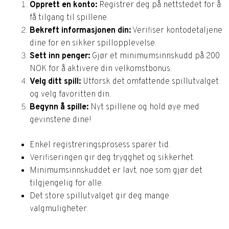
Opprett en konto:
Registrer deg på nettstedet for å
få tilgang til spillene.
Bekreft informasjonen din:
Verifiser kontodetaljene
dine for en sikker spillopplevelse.
Sett inn penger:
Gjør et minimumsinnskudd på 200
NOK for å aktivere din velkomstbonus.
Velg ditt spill:
Utforsk det omfattende spillutvalget
og velg favoritten din.
Begynn å spille:
Nyt spillene og hold øye med
gevinstene dine!
Enkel registreringsprosess sparer tid.
Verifiseringen gir deg trygghet og sikkerhet.
Minimumsinnskuddet er lavt, noe som gjør det
tilgjengelig for alle.
Det store spillutvalget gir deg mange
valgmuligheter.