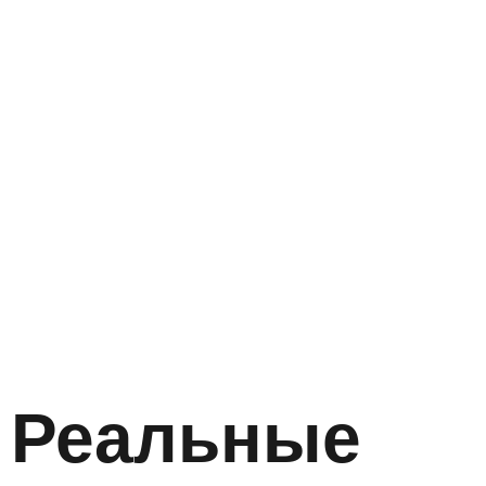
а Реальные