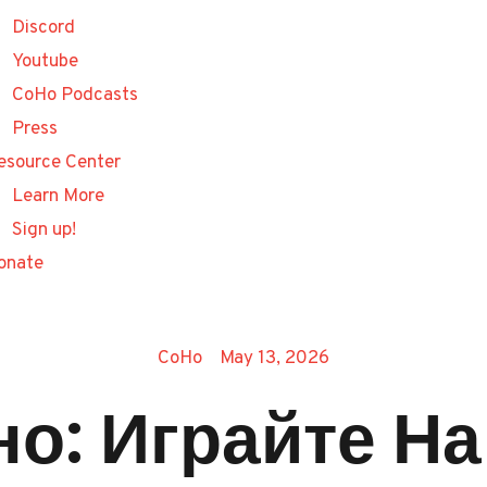
Discord
Youtube
CoHo Podcasts
Press
esource Center
Learn More
Sign up!
onate
CoHo
May 13, 2026
но: Играйте Н