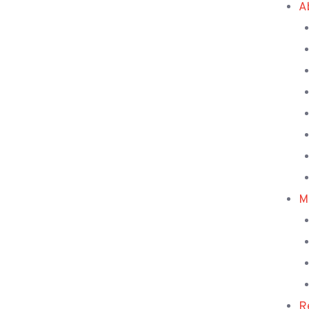
A
M
R