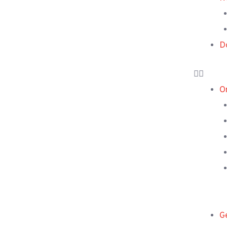
D
O
G