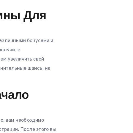
ины Для
различными бонусами и
получите
вам увеличить свой
лнительные шансы на
ачало
но, вам необходимо
трации. После этого вы