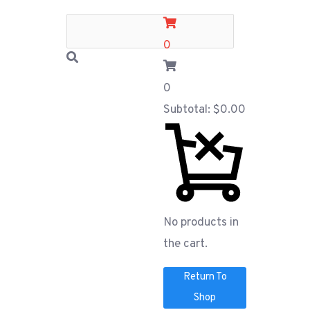
0
0
Subtotal:
$
0.00
No products in
the cart.
Return To
Shop