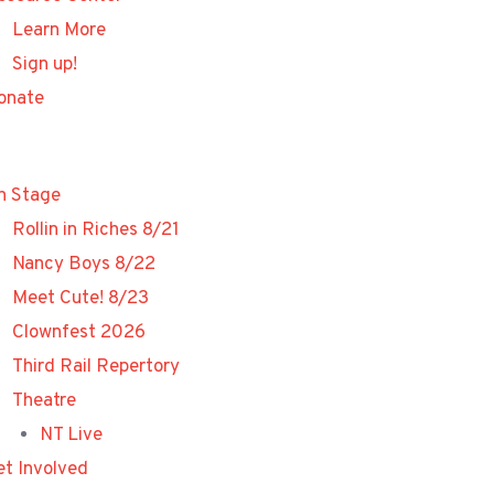
Learn More
Sign up!
onate
n Stage
Rollin in Riches 8/21
Nancy Boys 8/22
Meet Cute! 8/23
Clownfest 2026
Third Rail Repertory
Theatre
NT Live
et Involved