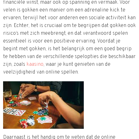
financiële winst, maar ook op spanning en vermaak. Voor
velen is gokken een manier om een adrenaline kick te
ervaren, terwijl het voor anderen een sociale activiteit kan
zijn. Echter, het is cruciaal om te begrijpen dat gokken ook
risico’s met zich meebrengt, en dat verantwoord spelen
essentieel is voor een positieve ervaring. Voordat je
begint met gokken, is het belangrijk om een goed begrip
te hebben van de verschillende spelopties die beschikbaar
zijn, zoals
kaasino
, waar je kunt genieten van de
veelzijdigheid van online spellen.
Daarnaast is het handig om te weten dat de online