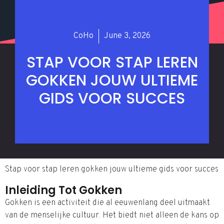
CoHo
June 3, 2026
STAP VOOR STAP LEREN
GOKKEN JOUW ULTIEME
GIDS VOOR SUCCES
Stap voor stap leren gokken jouw ultieme gids voor succes
Inleiding Tot Gokken
Gokken is een activiteit die al eeuwenlang deel uitmaakt
van de menselijke cultuur. Het biedt niet alleen de kans op